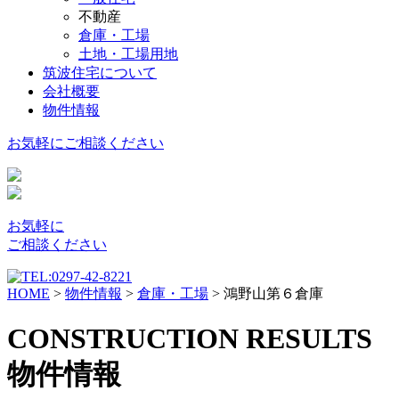
不動産
倉庫・工場
土地・工場用地
筑波住宅について
会社概要
物件情報
お気軽に
ご相談ください
お気軽に
ご相談ください
HOME
>
物件情報
>
倉庫・工場
>
鴻野山第６倉庫
CONSTRUCTION RESULTS
物件情報