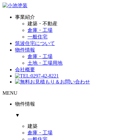
事業紹介
建築・不動産
倉庫・工場
一般住宅
筑波住宅について
物件情報
倉庫・工場
土地・工場用地
会社概要
MENU
物件情報
▼
建築
倉庫・工場
一般住宅