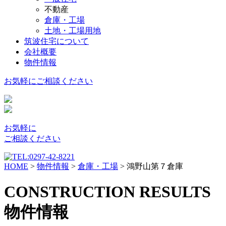
不動産
倉庫・工場
土地・工場用地
筑波住宅について
会社概要
物件情報
お気軽に
ご相談ください
お気軽に
ご相談ください
HOME
>
物件情報
>
倉庫・工場
>
鴻野山第７倉庫
CONSTRUCTION RESULTS
物件情報