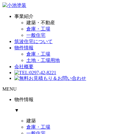
事業紹介
建築・不動産
倉庫・工場
一般住宅
筑波住宅について
物件情報
倉庫・工場
土地・工場用地
会社概要
MENU
物件情報
▼
建築
倉庫・工場
一般住宅