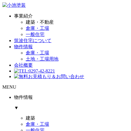
事業紹介
建築・不動産
倉庫・工場
一般住宅
筑波住宅について
物件情報
倉庫・工場
土地・工場用地
会社概要
MENU
物件情報
▼
建築
倉庫・工場
一般住宅