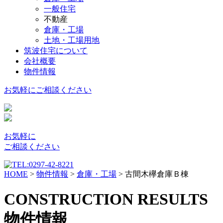
一般住宅
不動産
倉庫・工場
土地・工場用地
筑波住宅について
会社概要
物件情報
お気軽に
ご相談ください
お気軽に
ご相談ください
HOME
>
物件情報
>
倉庫・工場
>
古間木欅倉庫Ｂ棟
CONSTRUCTION RESULTS
物件情報